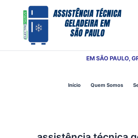
Ir
para
o
conteúdo
EM SÃO PAULO, G
Início
Quem Somos
S
assistência técnica g