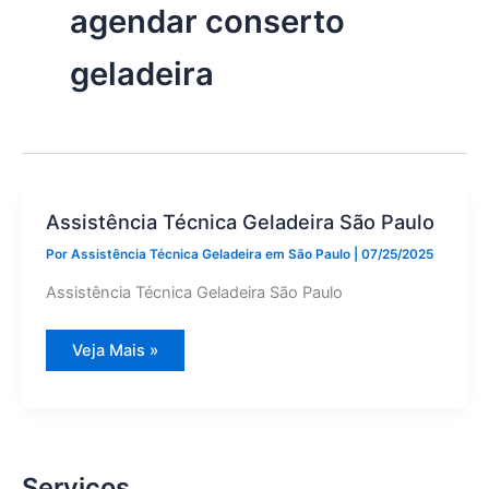
agendar conserto
geladeira
Assistência Técnica Geladeira São Paulo
Por
Assistência Técnica Geladeira em São Paulo
|
07/25/2025
Assistência Técnica Geladeira São Paulo
Assistência
Veja Mais »
Técnica
Geladeira
São
Paulo
Serviços