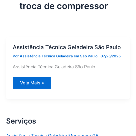
troca de compressor
Assistência Técnica Geladeira São Paulo
Por
Assistência Técnica Geladeira em São Paulo
|
07/25/2025
Assistência Técnica Geladeira São Paulo
Assistência
Veja Mais »
Técnica
Geladeira
São
Paulo
Serviços
Assistência Técnica Geladeira Monogram GE