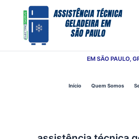
Ir
para
o
conteúdo
EM SÃO PAULO, G
Início
Quem Somos
S
assistência técnica g