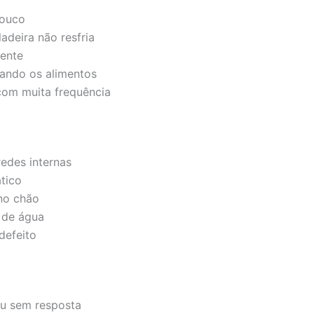
pouco
adeira não resfria
ente
ando os alimentos
com muita frequência
edes internas
tico
no chão
 de água
defeito
ou sem resposta