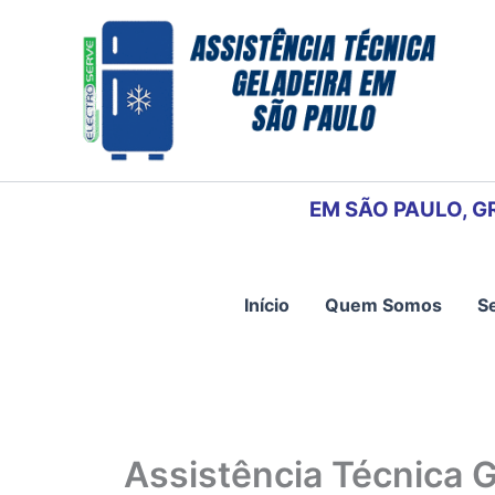
Ir
para
o
conteúdo
EM SÃO PAULO, G
Início
Quem Somos
S
Assistência Técnica 