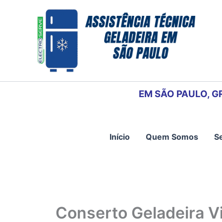
Ir
para
o
conteúdo
EM SÃO PAULO, G
Início
Quem Somos
S
Conserto Geladeira V