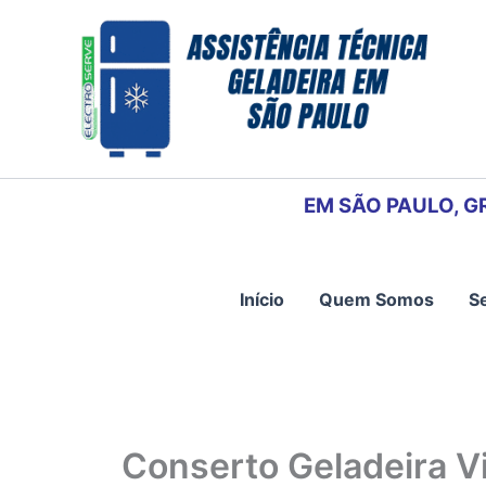
Ir
para
o
conteúdo
EM SÃO PAULO, G
Início
Quem Somos
S
Conserto Geladeira V