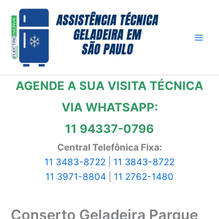
Ir
para
o
conteúdo
AGENDE A SUA VISITA TÉCNICA
VIA WHATSAPP:
11 94337-0796
Central Telefônica Fixa:
11 3483-8722
|
11 3843-8722
11 3971-8804
|
11 2762-1480
Conserto Geladeira Parque