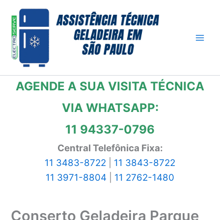
Ir
para
o
conteúdo
AGENDE A SUA VISITA TÉCNICA
VIA WHATSAPP:
11 94337-0796
Central Telefônica Fixa:
11 3483-8722
|
11 3843-8722
11 3971-8804
|
11 2762-1480
Conserto Geladeira Parque