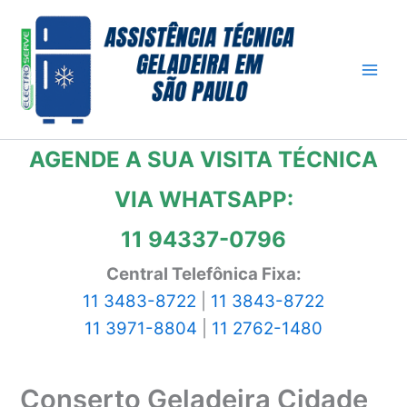
Ir
para
o
conteúdo
AGENDE A SUA VISITA TÉCNICA
VIA WHATSAPP:
11 94337-0796
Central Telefônica Fixa:
11 3483-8722
|
11 3843-8722
11 3971-8804
|
11 2762-1480
Conserto Geladeira Cidade