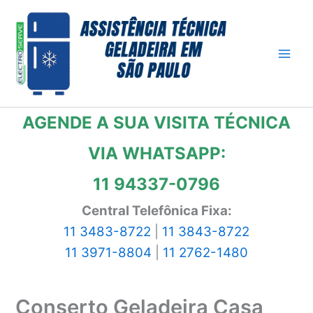
Ir
para
o
conteúdo
AGENDE A SUA VISITA TÉCNICA
VIA WHATSAPP:
11 94337-0796
Central Telefônica Fixa:
11 3483-8722
|
11 3843-8722
11 3971-8804
|
11 2762-1480
Conserto Geladeira Casa