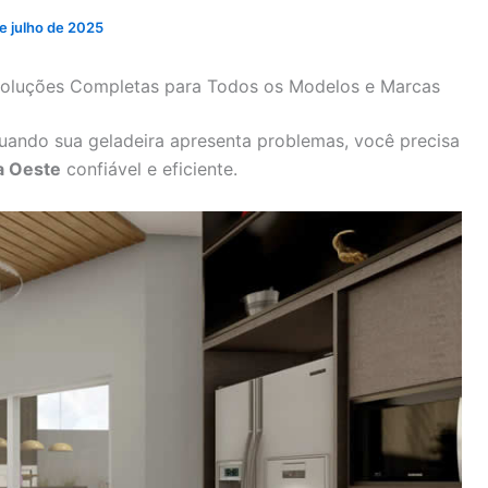
e julho de 2025
 Soluções Completas para Todos os Modelos e Marcas
uando sua geladeira apresenta problemas, você precisa
a Oeste
confiável e eficiente.