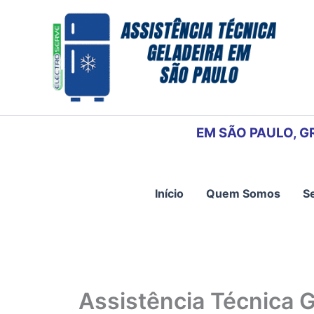
Ir
para
o
conteúdo
EM SÃO PAULO, G
Início
Quem Somos
S
Assistência Técnica 