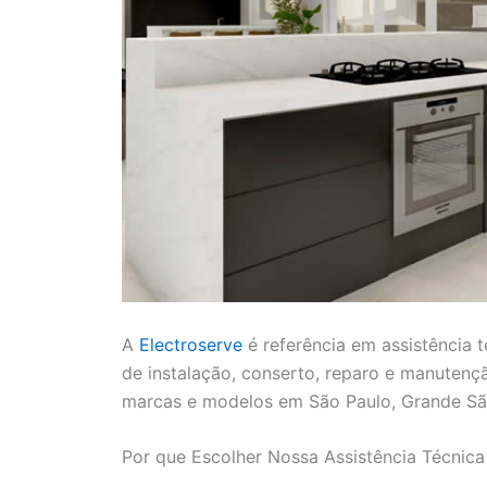
A
Electroserve
é referência em assistência 
de instalação, conserto, reparo e manutenç
marcas e modelos em São Paulo, Grande São
Por que Escolher Nossa Assistência Técnic