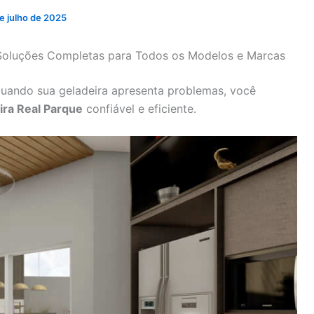
e julho de 2025
: Soluções Completas para Todos os Modelos e Marcas
Quando sua geladeira apresenta problemas, você
ira Real Parque
confiável e eficiente.