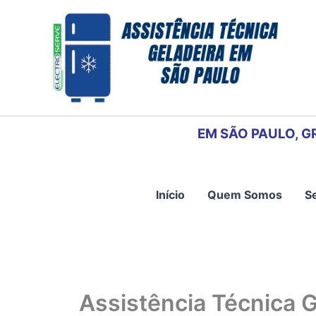
Ir
para
o
conteúdo
EM SÃO PAULO, G
Início
Quem Somos
S
Assistência Técnica 