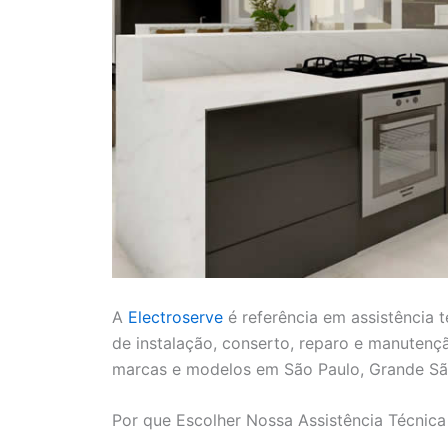
A
Electroserve
é referência em assistência 
de instalação, conserto, reparo e manutenç
marcas e modelos em São Paulo, Grande São
Por que Escolher Nossa Assistência Técnic