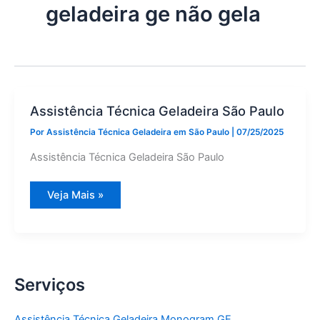
geladeira ge não gela
Assistência Técnica Geladeira São Paulo
Por
Assistência Técnica Geladeira em São Paulo
|
07/25/2025
Assistência Técnica Geladeira São Paulo
Assistência
Veja Mais »
Técnica
Geladeira
São
Paulo
Serviços
Assistência Técnica Geladeira Monogram GE